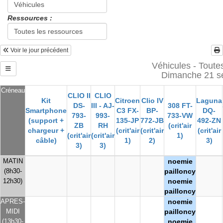
Ressources :
Voir le jour précédent
Véhicules - Toutes
Dimanche 21 s
Créneau
CLIO II
CLIO
Kit
Citroen
Clio IV
Laguna
DS-
III - AJ-
308 FT-
Smartphone
C3 FX-
BP-
DQ-
793-
993-
733-VW
(support +
135-JP
772-JB
492-ZN
ZB
RH
(crit'air
chargeur +
(crit'air
(crit'air
(crit'air
(crit'air
(crit'air
1)
câble)
1)
2)
3)
3)
3)
MATIN
noemie
(8h30-
pailloncy
12h30)
noemie
pailloncy
APRES-
noemie
MIDI
pailloncy
(13h30-
noemie