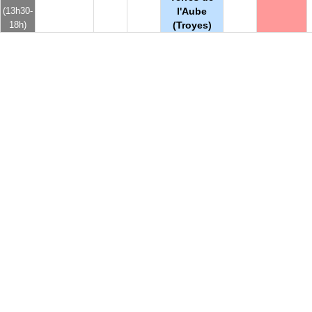
(13h30-
l'Aube
18h)
(Troyes)