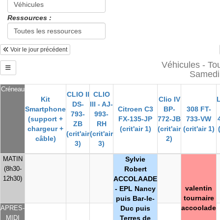
Ressources :
Voir le jour précédent
Véhicules - Tou
Samedi 
Créneau
CLIO II
CLIO
Kit
Clio IV
DS-
III - AJ-
Smartphone
Citroen C3
BP-
308 FT-
793-
993-
(support +
FX-135-JP
772-JB
733-VW
ZB
RH
chargeur +
(crit'air 1)
(crit'air
(crit'air 1)
(crit'air
(crit'air
câble)
2)
3)
3)
MATIN
Sylvie
(8h30-
Robert
12h30)
ACCOLAADE
valentin
- EPL Nancy
tournaire
puis Bar-le-
accoolade
APRES-
Duc puis
MIDI
Terres de