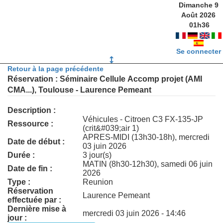
Dimanche 9
Août 2026
01
h
36
Se connecter
Retour à la page précédente
Réservation : Séminaire Cellule Accomp projet (AMI
CMA...), Toulouse - Laurence Pemeant
Description :
Véhicules - Citroen C3 FX-135-JP
Ressource :
(crit&#039;air 1)
APRES-MIDI (13h30-18h), mercredi
Date de début :
03 juin 2026
Durée :
3 jour(s)
MATIN (8h30-12h30), samedi 06 juin
Date de fin :
2026
Type :
Reunion
Réservation
Laurence Pemeant
effectuée par :
Dernière mise à
mercredi 03 juin 2026 - 14:46
jour :