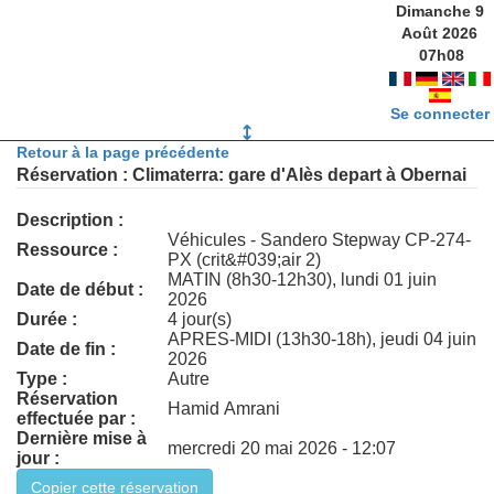
Dimanche 9
Août 2026
07
h
08
Se connecter
Retour à la page précédente
Réservation : Climaterra: gare d'Alès depart à Obernai
Description :
Véhicules - Sandero Stepway CP-274-
Ressource :
PX (crit&#039;air 2)
MATIN (8h30-12h30), lundi 01 juin
Date de début :
2026
Durée :
4 jour(s)
APRES-MIDI (13h30-18h), jeudi 04 juin
Date de fin :
2026
Type :
Autre
Réservation
Hamid Amrani
effectuée par :
Dernière mise à
mercredi 20 mai 2026 - 12:07
jour :